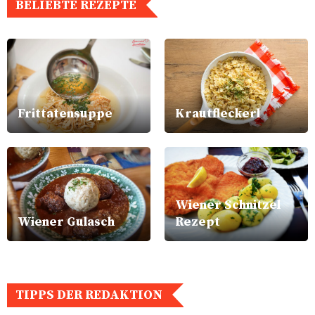
BELIEBTE REZEPTE
Frittatensuppe
Krautfleckerl
Wiener Schnitzel
Wiener Gulasch
Rezept
TIPPS DER REDAKTION