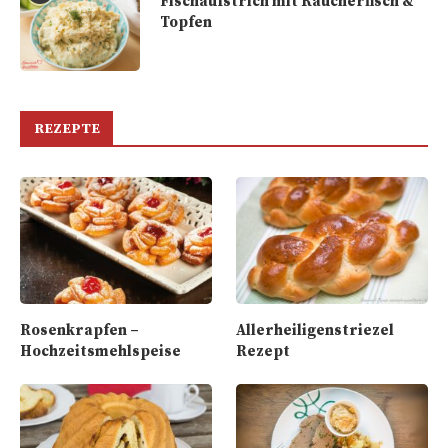
Fischaufstrich mit Räucherfisch &
Topfen
REZEPTE
Rosenkrapfen –
Allerheiligenstriezel
Hochzeitsmehlspeise
Rezept