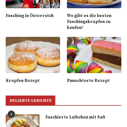
Fasching in Österreich
Wo gibt es die besten
Faschingskrapfen zu
kaufen?
Krapfen Rezept
Punschtorte Rezept
BELIEBTE GERICHTE
1
Faschierte Laibchen mit Saft