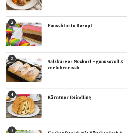
2
Punschtorte Rezept
3
Salzburger Nockerl – genussvoll &
verführerisch
4
Kärntner Reindling
5