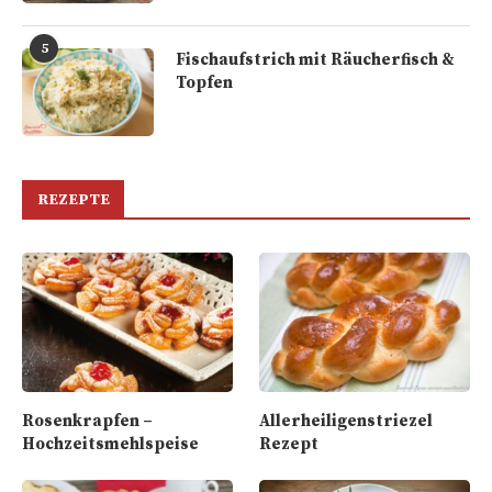
5
Fischaufstrich mit Räucherfisch &
Topfen
REZEPTE
Rosenkrapfen –
Allerheiligenstriezel
Hochzeitsmehlspeise
Rezept