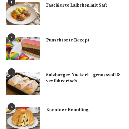
1
Faschierte Laibchen mit Saft
2
Punschtorte Rezept
3
Salzburger Nockerl – genussvoll &
verführerisch
4
Kärntner Reindling