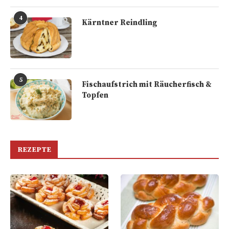
4
Kärntner Reindling
5
Fischaufstrich mit Räucherfisch &
Topfen
REZEPTE