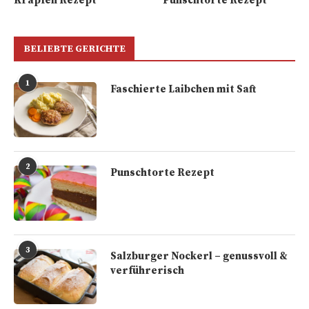
Krapfen Rezept
Punschtorte Rezept
BELIEBTE GERICHTE
1
Faschierte Laibchen mit Saft
2
Punschtorte Rezept
3
Salzburger Nockerl – genussvoll &
verführerisch