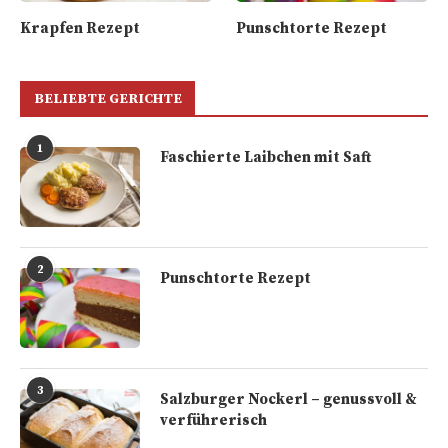
Krapfen Rezept
Punschtorte Rezept
BELIEBTE GERICHTE
1
Faschierte Laibchen mit Saft
2
Punschtorte Rezept
3
Salzburger Nockerl – genussvoll &
verführerisch