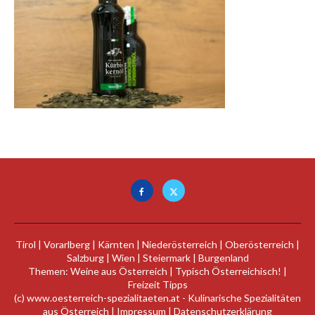
Tirol
|
Vorarlberg
|
Kärnten
|
Niederösterreich
|
Oberösterreich
|
Salzburg
|
Wien
|
Steiermark
|
Burgenland
Themen:
Weine aus Österreich
|
Typisch Österreichisch!
|
Freizeit Tipps
(c)
www.oesterreich-spezialitaeten.at
- Kulinarische Spezialitäten
aus Österreich |
Impressum
|
Datenschutzerklärung